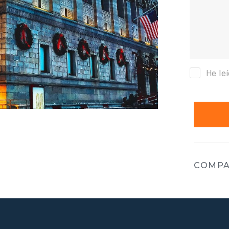
He le
COMPA