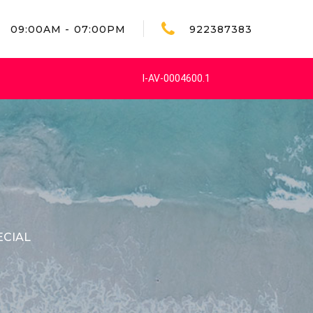
09:00AM - 07:00PM
922387383
I-AV-0004600.1
ECIAL