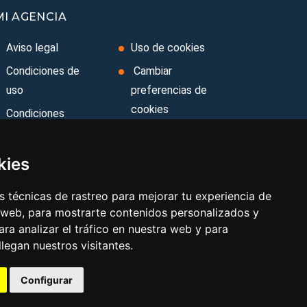
MI AGENCIA
Aviso legal
Uso de cookies
Condiciones de
Cambiar
uso
preferencias de
cookies
Condiciones
Generales
Area privada
Ley de Viajes
Contacto
kies
Combinados
 técnicas de rastreo para mejorar tu experiencia de
Política de
 web, para mostrarte contenidos personalizados y
privacidad
ra analizar el tráfico en nuestra web y para
egan nuestros visitantes.
Configurar
Aviso legal