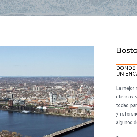
Bost
DONDE 
UN ENC
La mejor m
clásicas 
todas pa
y referen
algunos d