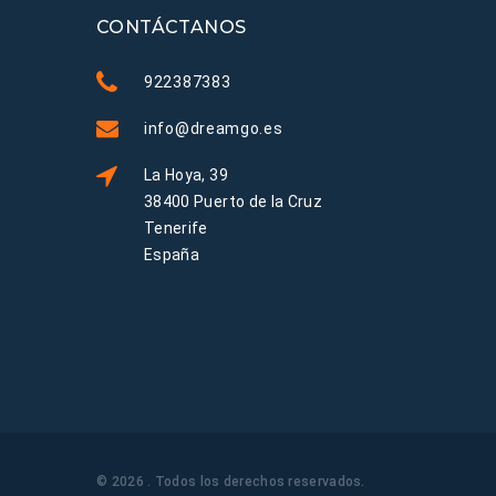
CONTÁCTANOS
922387383
info@dreamgo.es
La Hoya, 39
38400 Puerto de la Cruz
Tenerife
España
©
2026
. Todos los derechos reservados
.